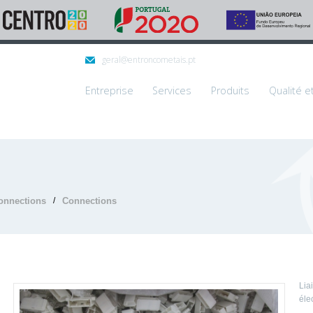
geral@entroncometais.pt
Entreprise
Services
Produits
Qualité e
onnections
/
Connections
Lia
éle