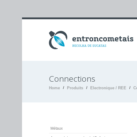
Connections
Home
/
Produits
/
Electronique / REE
/
C
Métaux