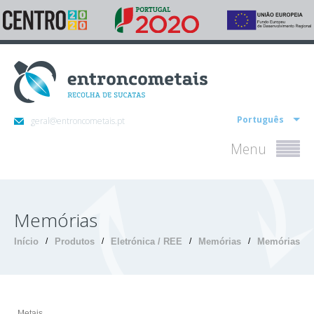
Português
geral@entroncometais.pt
Menu
Memórias
Início
/
Produtos
/
Eletrónica / REE
/
Memórias
/
Memórias
Metais