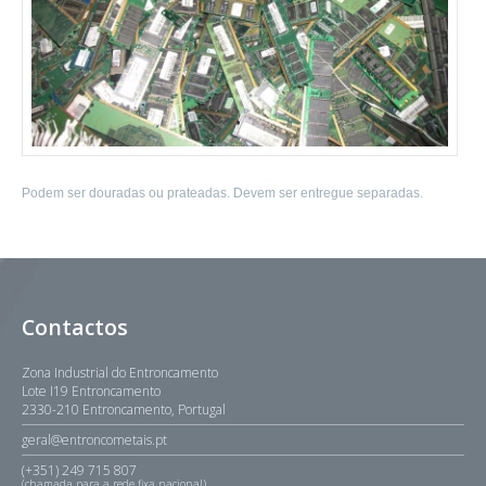
Podem ser douradas ou prateadas. Devem ser entregue separadas.
Contactos
Zona Industrial do Entroncamento
Lote I19 Entroncamento
2330-210 Entroncamento, Portugal
geral@entroncometais.pt
(+351) 249 715 807
(chamada para a rede fixa nacional)