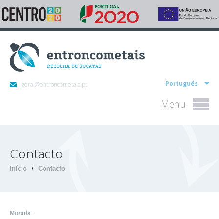
Português
geral@entroncometais.pt
Menu
Contacto
Início
/
Contacto
Morada
: