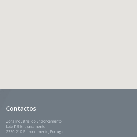
Contactos
Zona Industrial do Entroncamento
Lote I19 Entroncamento
2330-210 Entroncamento, Portugal