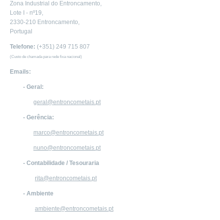
Zona Industrial do Entroncamento,
Lote I - nº19,
2330-210 Entroncamento,
Portugal
Telefone:
(+351) 249 715 807
(Custo de chamada para rede fixa nacional)
Emails:
- Geral:
geral@entroncometais.pt
- Gerência:
marco@entroncometais.pt
nuno@entroncometais.pt
- Contabilidade / Tesouraria
rita@entroncometais.pt
- Ambiente
ambiente@entroncometais.pt