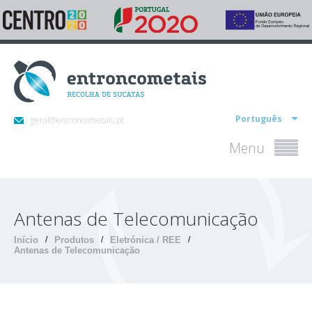
Português
geral@entroncometais.pt
Menu
Antenas de Telecomunicação
Início
/
Produtos
/
Eletrónica / REE
/
Antenas de Telecomunicação