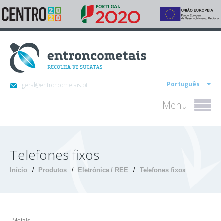
Português
geral@entroncometais.pt
Menu
Telefones fixos
Início
/
Produtos
/
Eletrónica / REE
/
Telefones fixos
Metais