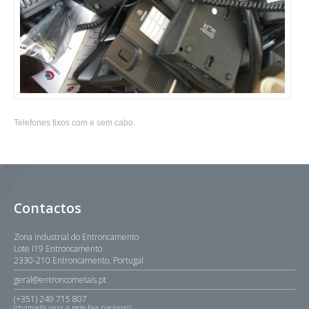
Telefones fixos com e sem cabo.
Contactos
Zona Industrial do Entroncamento
Lote I19 Entroncamento
2330-210 Entroncamento, Portugal
geral@entroncometais.pt
(+351) 249 715 807
(chamada para a rede fixa nacional)