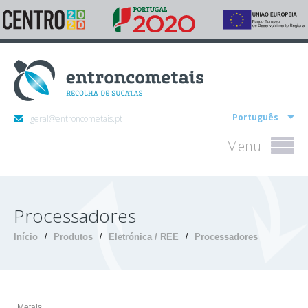
Português
geral@entroncometais.pt
Menu
Processadores
Início
/
Produtos
/
Eletrónica / REE
/
Processadores
Metais