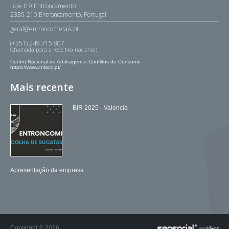
Lote I19 Entroncamento
2330-210 Entroncamento, Portugal
geral@entroncometais.pt
(+351) 249 715 807
(chamada para a rede fixa nacional)
Centro Nacional de Arbitragem e Conflitos de Consumo -
https://www.cniacc.pt/
Mais recente
BIR 2025 - Valencia
Novembro 11, 2019
Apresentação da empresa
Maio 02, 2018
Copyright © 2026