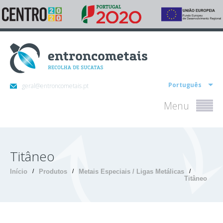
Português
geral@entroncometais.pt
Menu
Titâneo
Início
/
Produtos
/
Metais Especiais / Ligas Metálicas
/
Titâneo