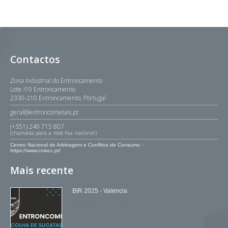
Contactos
Zona Industrial do Entroncamento
Lote I19 Entroncamento
2330-210 Entroncamento, Portugal
geral@entroncometais.pt
(+351) 249 715 807
(chamada para a rede fixa nacional)
Centro Nacional de Arbitragem e Conflitos de Consumo -
https://www.cniacc.pt/
Mais recente
BIR 2025 - Valencia
Novembro 11, 2019