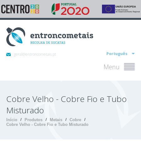
Português
geral@entroncometais.pt
Menu
Cobre Velho - Cobre Fio e Tubo
Misturado
Início
/
Produtos
/
Metais
/
Cobre
/
Cobre Velho - Cobre Fio e Tubo Misturado