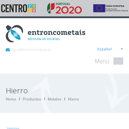
Español
geral@entroncometais.pt
Menú
Hierro
Home
/
Productos
/
Metales
/
Hierro
Metales