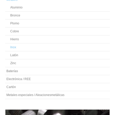
Aluminio
Bronce
Plomo
Cobre
Hierro
Inox
Latón
Zinc
Baterías
Electrónica / REE
Cartón
Metales especiales / Aleacionesmetálicas