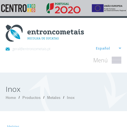
Español
geral@entroncometais.pt
Menú
Inox
Home
/
Productos
/
Metales
/
Inox
Metales