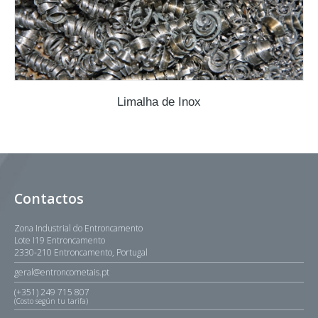
Limalha de Inox
Contactos
Zona Industrial do Entroncamento
Lote I19 Entroncamento
2330-210 Entroncamento, Portugal
geral@entroncometais.pt
(+351) 249 715 807
(Costo según tu tarifa)