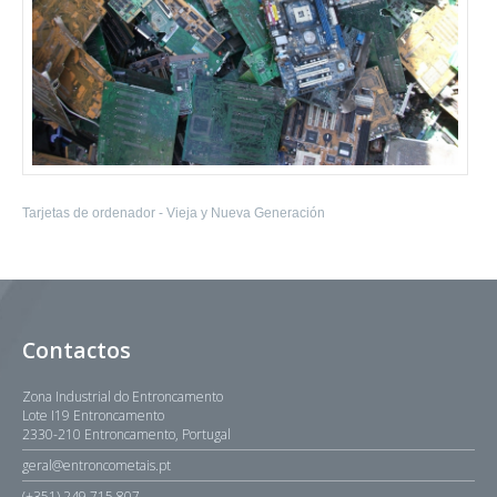
Tarjetas de ordenador - Vieja y Nueva Generación
Contactos
Zona Industrial do Entroncamento
Lote I19 Entroncamento
2330-210 Entroncamento, Portugal
geral@entroncometais.pt
(+351) 249 715 807