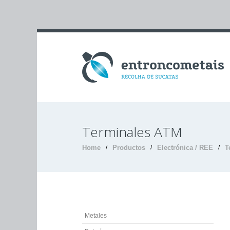
Terminales ATM
Home
/
Productos
/
Electrónica / REE
/
T
Metales