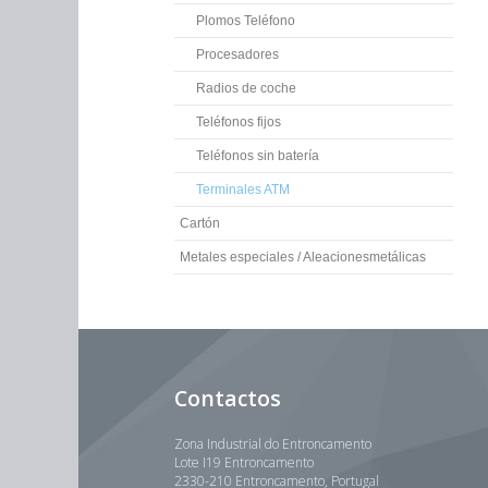
Plomos Teléfono
Procesadores
Radios de coche
Teléfonos fijos
Teléfonos sin batería
Terminales ATM
Cartón
Metales especiales / Aleacionesmetálicas
Contactos
Zona Industrial do Entroncamento
Lote I19 Entroncamento
2330-210 Entroncamento, Portugal