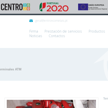
geral@entroncometais.pt
Firma
Prestación de servicios
Productos
Noticias
Contactos
erminales ATM
Ter