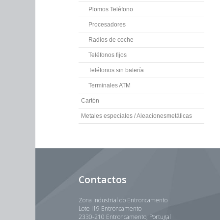
Plomos Teléfono
Procesadores
Radios de coche
Teléfonos fijos
Teléfonos sin batería
Terminales ATM
Cartón
Metales especiales / Aleacionesmetálicas
Contactos
Zona Industrial do Entroncamento
Lote I19 Entroncamento
2330-210 Entroncamento, Portugal