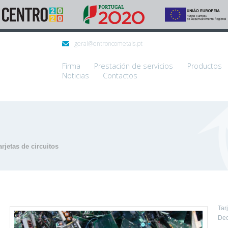
geral@entroncometais.pt
Firma
Prestación de servicios
Productos
Noticias
Contactos
arjetas de circuitos
Tar
Dec