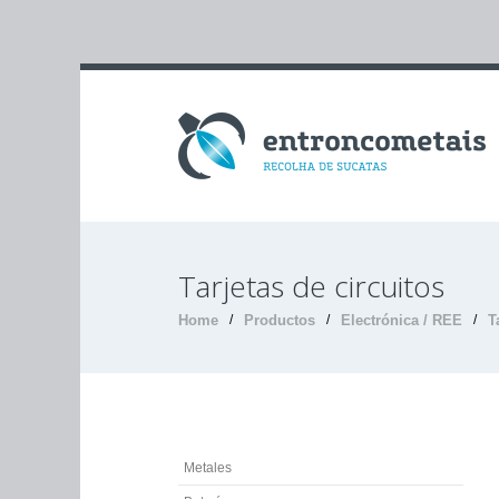
Tarjetas de circuitos
Home
/
Productos
/
Electrónica / REE
/
T
Metales