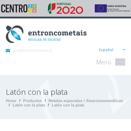
Español
geral@entroncometais.pt
Menú
Latón con la plata
Home
/
Productos
/
Metales especiales / Aleacionesmetálicas
/
Latón con la plata
/
Latón con la plata