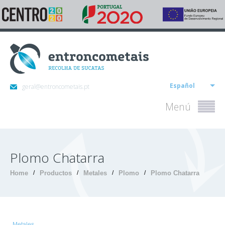
Español
geral@entroncometais.pt
Menú
Plomo Chatarra
Home
/
Productos
/
Metales
/
Plomo
/
Plomo Chatarra
Metales