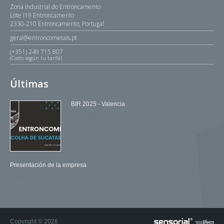
Zona Industrial do Entroncamento
Lote I19 Entroncamento
2330-210 Entroncamento, Portugal
geral@entroncometais.pt
(+351) 249 715 807
(Costo según tu tarifa)
Últimas
BIR 2025 - Valencia
noviembre 11, 2019
Presentación de la empresa
mayo 02, 2018
Copyright © 2026